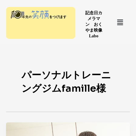
内
容
記念日カ
メ
メラマ
を
ニ
ン おく
ス
やま映像
ュ
Labo
キ
ー
ッ
プ
パーソナルトレーニ
ングジムfamille様
山
形