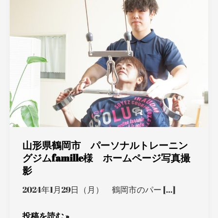
県
鶴
岡
市
パ
ー
ソ
ナ
ル
ト
山形県鶴岡市 パーソナルトレーニン
レ
グジムfamille様 ホームページ写真撮
ー
影
ニ
ン
2024年1月29日（月） 鶴岡市のパー […]
グ
ジ
投稿を読む »