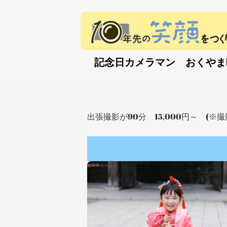
内
容
を
ス
キ
記念日カメラマン おくやま映
ッ
プ
出張撮影が90分 15,000円～ 