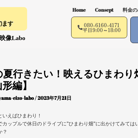
Home
Consept
料金の
080-6160-4171
平日9:00～18:00
像Labo
の夏行きたい！映えるひまわり
山形編】
yama-eizo-labo
/
2023年7月21日
といえばひまわり！
でカップルで休日のドライブに”ひまわり畑”に出かけてみては
か？