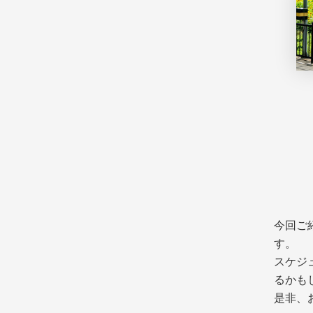
今回ご
す。
スケジ
るかも
是非、