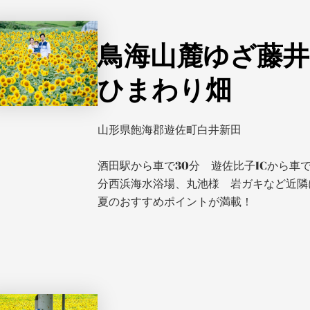
鳥海山麓ゆざ藤井
ひまわり畑
山形県飽海郡遊佐町白井新田
酒田駅から車で30分 遊佐比子ICから車で
分西浜海水浴場、丸池様 岩ガキなど近隣
夏のおすすめポイントが満載！