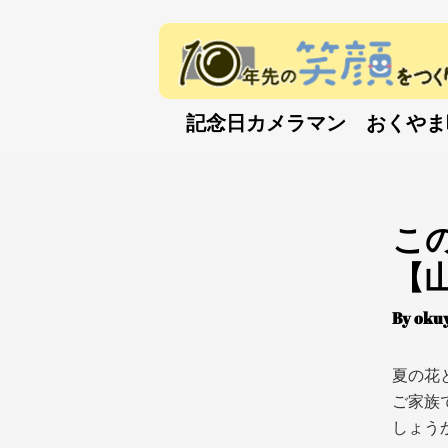
内
容
を
ス
キ
記念日カメラマン おくやま映
ッ
プ
こ
【
By
oku
夏の花
ご家族
しょう