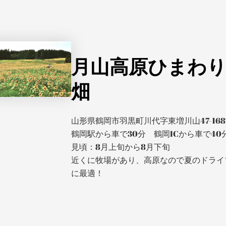
月山高原ひまわ
畑
山形県鶴岡市羽黒町川代字東増川山47-168
鶴岡駅から車で30分 鶴岡ICから車で40
見頃：8月上旬から8月下旬
近くに牧場があり、高原なので夏のドライ
に最適！