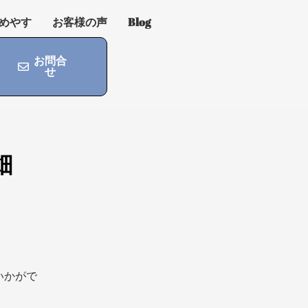
めやす
お客様の声
Blog
お問合
せ
畑
いかがで