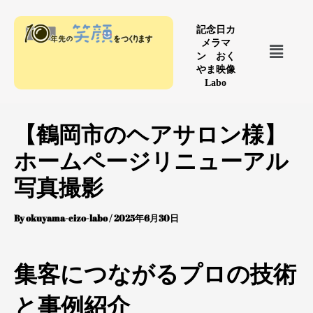
内
容
記念日カ
メ
メラマ
を
ニ
ン おく
ス
やま映像
ュ
Labo
キ
ー
ッ
プ
【鶴岡市のヘアサロン様】
ホームページリニューアル
写真撮影
By
okuyama-eizo-labo
/
2025年6月30日
集客につながるプロの技術
と事例紹介